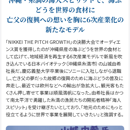
どうを世界の食材に
亡父の復興への想いを胸に6次産業化の
新たなモデル
「NIKKEI THE PITCH GROWTH」の決勝大会でオーディエ
ンス賞を獲得したのが沖縄県産の海ぶどうを世界の食材と
して広げて、地域経済を再生する6次産業モデルで新風を吹
き込んでいる日本バイオテック（沖縄県糸満市）の山城由希
社長だ。慶応義塾大学卒業後にソニーに入社しながら退職
し、亡き父の夢だった故郷の復興のために海ぶどうの普及に
奔走し、最近では欧州などへの輸出が急拡大し、観光客もた
くさん押し寄せて事業は順風満帆になった。由希社長はかつ
て南太平洋で勇躍した糸満の漁民たちの開拓者精神「海人
スピリット」を受け継ぎたいとしており、「地元のためにもっと
役立てるように世界で事業を展開していきたい」と強調する。