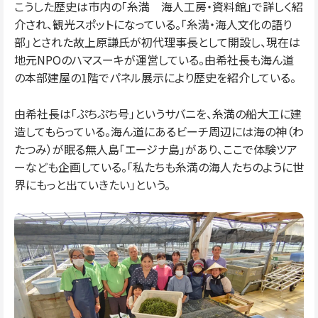
こうした歴史は市内の「糸満 海人工房・資料館」で詳しく紹
介され、観光スポットになっている。「糸満・海人文化の語り
部」とされた故上原謙氏が初代理事長として開設し、現在は
地元NPOのハマスーキが運営している。由希社長も海ん道
の本部建屋の1階でパネル展示により歴史を紹介している。
由希社長は「ぷちぷち号」というサバニを、糸満の船大工に建
造してもらっている。海ん道にあるビーチ周辺には海の神（わ
たつみ）が眠る無人島「エージナ島」があり、ここで体験ツア
ーなども企画している。「私たちも糸満の海人たちのように世
界にもっと出ていきたい」という。