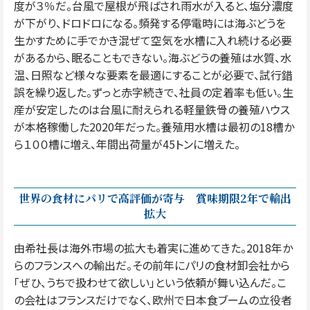
度が３％だ。台風で屋根が飛ばされ雨水が入ると、塩分濃度
が下がり、ドロドロになる。頻発する停電時には海ぶどうを
生かすために手でかき混ぜて空気を水槽に入れ続ける必要
があるから、眠ることもできない。海ぶどうの養殖は水質、水
温、日照など様々な要素を最適にすることが必要で、試行錯
誤を繰り返した。ずっと赤字続きで、社員の定着率も低い。生
産が安定したのは台風に耐えられる軽量鉄骨の養殖ハウス
が本格稼働した2020年だった。養殖用水槽は最初の18槽か
ら１００槽に増え、年間出荷量が45トンに増えた。
世界の食材にパリで高評価が寄与 賞味期限2年で輸出
拡大
由希社長は海外市場の拡大も着実に進めてきた。2018年か
らのフランスへの輸出だ。その前年にパリの食材卸会社から
「ぜひ、うちで扱わせて欲しい」という依頼が舞い込んだ。こ
の会社はフランスだけでなく、欧州で日本食ブームの立役者