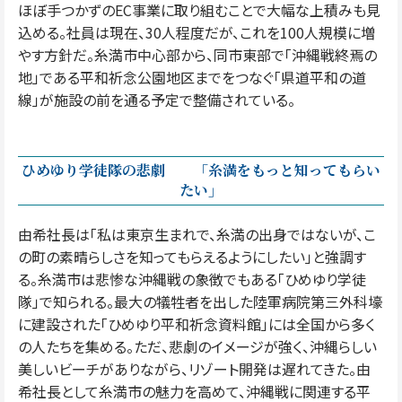
ほぼ手つかずのEC事業に取り組むことで大幅な上積みも見
込める。社員は現在、30人程度だが、これを100人規模に増
やす方針だ。糸満市中心部から、同市東部で「沖縄戦終焉の
地」である平和祈念公園地区までをつなぐ「県道平和の道
線」が施設の前を通る予定で整備されている。
ひめゆり学徒隊の悲劇 「糸満をもっと知ってもらい
たい」
由希社長は「私は東京生まれで、糸満の出身ではないが、こ
の町の素晴らしさを知ってもらえるようにしたい」と強調す
る。糸満市は悲惨な沖縄戦の象徴でもある「ひめゆり学徒
隊」で知られる。最大の犠牲者を出した陸軍病院第三外科壕
に建設された「ひめゆり平和祈念資料館」には全国から多く
の人たちを集める。ただ、悲劇のイメージが強く、沖縄らしい
美しいビーチがありながら、リゾート開発は遅れてきた。由
希社長として糸満市の魅力を高めて、沖縄戦に関連する平