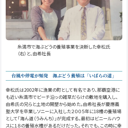
糸満市で海ぶどうの養殖事業を決断した幸松氏
（右）と、由希社長
台風や停電が頻発 海ぶどう養殖は「いばらの道」
幸松氏は2002年に漁業の町として有名であり、那覇空港に
も近い糸満市でビーチ沿っの雑草だらけの敷地を購入し、
由希氏の兄らと土地の開墾から始めた。由希社長が慶應義
塾大学を卒業しソニーに入社した２００５年に18槽の養殖場
として「海ん道（うみんち）」が完成する。最初はビニールハウ
スに１８の養殖水槽があるだけだった。それでも、この時に幸