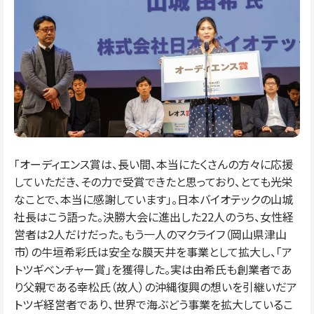
「オーディエンス賞は、長い間、本当にたくさんの方々に応援
していただき、その力で受賞できたと思っており、とても光栄
なことで、本当に感謝しています」。日本バイオテックの山城
社長はこう語った。決勝大会に進出した22人のうち、女性経
営者は2人だけだった。もう一人のマクライフ（岡山県津山
市）の牛垣希彩氏は安全な膜天井を事業として拡大し、「ア
トツギベンチャー賞」を獲得した。実は由希氏も創業者であ
り父親である幸松氏（故人）の沖縄復興の想いを引継いだア
トツギ経営者であり、世界で海ぶどう事業を拡大しているこ