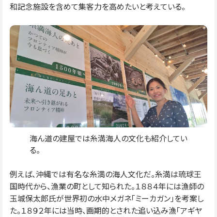
和記念施設を含めて集客力を高めたいと考えている。
海ん道の建屋では糸満海人の文化も紹介してい
る。
例えば、沖縄では有名な糸満の海人文化だ。糸満は琉球王
国時代から、漁業の町として知られた。１８８４年には漁師の
玉城保太郎氏が世界初の水中メガネ「ミーカガン」を考案し
た。１８９２年には当時、画期的とされた追い込み漁「アギヤ