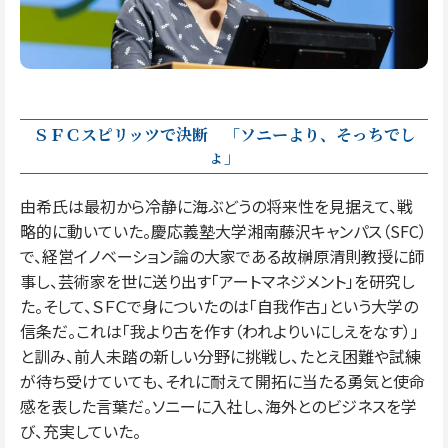
ＳＦＣスピリッツで決断 「ソニーより、そっちでし
ょ」
由希氏は最初から冷静に海ぶどうの将来性を見据えて、戦
略的に動いていた。慶応義塾大学湘南藤沢キャンパス（SFC）
で、経営イノベーション論の大家である故榊原清則教授に師
事し、芸術家を世に送り出す「アートマネジメント」を研究し
た。そして、ＳＦＣで身についたのは「自我作古」という大学の
信条だ。これは「我より古を作す（われよりいにしえをなす）」
と訓み、前人未踏の新しい分野に挑戦し、たとえ困難や試練
が待ち受けていても、それに耐えて開拓に当たる勇気と使命
感を表した言葉だ。ソニーに入社し、海外とのビジネスを学
び、充実していた。