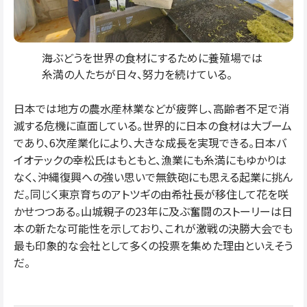
海ぶどうを世界の食材にするために養殖場では
糸満の人たちが日々、努力を続けている。
日本では地方の農水産林業などが疲弊し、高齢者不足で消
滅する危機に直面している。世界的に日本の食材は大ブーム
であり、6次産業化により、大きな成長を実現できる。日本バ
イオテックの幸松氏はもともと、漁業にも糸満にもゆかりは
なく、沖縄復興への強い思いで無鉄砲にも思える起業に挑ん
だ。同じく東京育ちのアトツギの由希社長が移住して花を咲
かせつつある。山城親子の23年に及ぶ奮闘のストーリーは日
本の新たな可能性を示しており、これが激戦の決勝大会でも
最も印象的な会社として多くの投票を集めた理由といえそう
だ。