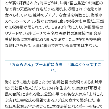
とが高く評価された。海ぶどうは、沖縄・宮古島近くの海底の
岩で育つ天然物が有名だった。春先に収穫されて地元では
食べられていた。独特のプチプチな食感を特徴とし、海藻ゆ
えヘルシーでアミノ酸など健康に良い栄養素も豊富だ。天然
ゆえ収穫量が限られていた。１９９０年代に入り、沖縄屈指の
リゾート地、万座ビーチで有名な恩納村の漁業協同組合が
養殖技術に本格的に取り組んで確立した。現在でも技術的
な難しさもあり、大量に養殖できている事業者は少ない。
「ちゅらさん」ブーム前に直感 「海ぶどうってすご
い」
海ぶどうに魅力を感じたのが由希社長の父親である山城幸
松・元社長（故人）だった。1947年生まれで、実家は「那覇市
民の台所」とされる牧志公設市場で有名な人気店「山城こん
ぶ店」だ。幸松氏の母親であるノブ氏の商才で繁盛した。幸
松氏も起業志望が強かった。本復帰前にパスポートを持って