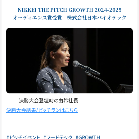
NIKKEI THE PITCH GROWTH 2024-2025
オーディエンス賞受賞 株式会社日本バイオテック
決勝大会登壇時の由希社長
決勝大会結果/ピッチランはこちら
#ピッチイベント
#フードテック
#GROWTH