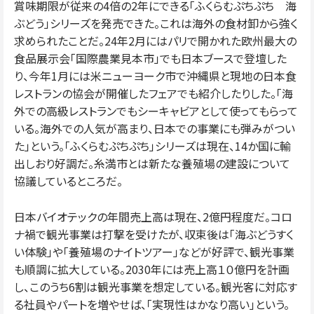
賞味期限が従来の4倍の2年にできる「ふくらむぷちぷち 海
ぶどう」シリーズを発売できた。これは海外の食材卸から強く
求められたことだ。24年2月にはパリで開かれた欧州最大の
食品展示会「国際農業見本市」でも日本ブースで登壇した
り、今年1月には米ニューヨーク市で沖縄県と現地の日本食
レストランの協会が開催したフェアでも紹介したりした。「海
外での高級レストランでもシーキャビアとして使ってもらって
いる。海外での人気が高まり、日本での事業にも弾みがつい
た」という。「ふくらむぷちぷち」シリーズは現在、14か国に輸
出しおり好調だ。糸満市とは新たな養殖場の建設について
協議しているところだ。
日本バイオテックの年間売上高は現在、2億円程度だ。コロ
ナ禍で観光事業は打撃を受けたが、収束後は「海ぶどうすく
い体験」や「養殖場のナイトツアー」などが好評で、観光事業
も順調に拡大している。2030年には売上高１０億円を計画
し、このうち6割は観光事業を想定している。観光客に対応す
る社員やパートを増やせば、「実現性はかなり高い」という。