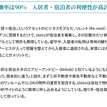
働率は90%
入居者・宿泊者の利便性が高
貸×宿泊」というアセットのビジネスモデルだ。リレント（Re-rent
プリに登録するだけで、Unitoが宿泊者を募集し、その日数分だ
デルとして特許も取得している。留守中、入居者の私物は専用の鍵
ービスが入って部屋を整えてから入居者に返却される。家賃には
ることがメリットだ。
世界的な民泊大手のエアビーアンドビー（Airbnb）と似ているように
ルであり、根本的に違う」と話す。まず三井不動産や東急不動産など不
のワンルームや1LDKの物件の運営を受託する。Unitoは自社で
約サイトのように簡単に申し込めるようにしている。借り手・宿泊
して担っている。