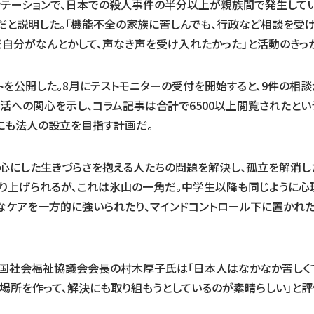
テーションで、日本での殺人事件の半分以上が親族間で発生してい
だと説明した。「機能不全の家族に苦しんでも、行政など相談を受
だ自分がなんとかして、声なき声を受け入れたかった」と活動のきっ
イトを公開した。8月にテストモニターの受付を開始すると、9件の相
活への関心を示し、コラム記事は合計で6500以上閲覧されたという
にも法人の設立を目指す計画だ。
心にした生きづらさを抱える人たちの問題を解決し、孤立を解消し
り上げられるが、これは氷山の一角だ。中学生以降も同じように心
なケアを一方的に強いられたり、マインドコントロール下に置かれ
国社会福祉協議会会長の村木厚子氏は「日本人はなかなか苦しくて
場所を作って、解決にも取り組もうとしているのが素晴らしい」と評