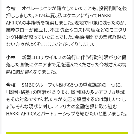
今枝
オペレーションが確立していたことも、投資判断を後
押ししました。2023年夏、私はケニアに行ってHAKKI
AFRICAの事務所を視察しました。現地で印象に残ったのが、
業務フローが確立し、不正防止やコスト管理などのモニタリ
ング体制が整っていたことでした。金融機関での業務経験の
ない方々がよくぞここまでとびっくりしました。
小林
新型コロナウイルスの流行に伴う行動制限がひと段
落した直後にケニアまで足を運んでくださった今枝さんの情
熱に胸が熱くなりました。
今枝
SMBCグループが掲げる5つの重点課題の一つに、
「貧困・格差」の解消があります。貧困国の多いアフリカ地域
もその対象ですが、私たちが支店を設置するのは難しいでし
ょう。そんな現状に対し、アフリカの金融包摂に取り組む
HAKKI AFRICAとパートナーシップを結びたいと思いました。