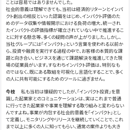
ことは容易ではありませんでした。
社会的意義は理解できても、当初は経済的リターンとインパ
クト創出の相反といった認識をはじめ、インパクト評価のた
めのデータ収集や情報開示における負荷の増大、統一され
たインパクトの評価指標が確立されていない中で推進するこ
とに対する懸念等、多くの疑問の声が上がりました。しかし、
当社グループには「インパクト」という言葉を使われる以前か
ら、投資や融資を実行する過程の中で、お客様の本質的な課
題と向き合い、ビジネスを通じて課題解決を推進してきた現
場の従業員がいます。すなわちインパクト評価は、特別なも
のではなく、既にある取組を可視化し言語化することで、多く
の人に共有可能にするためのツールに過ぎません。
今枝
私も当初は懐疑的でしたが、「インパクト投資」を意
識した起業家とのコミュニケーションは、実はこれまで普通
に行ってきた起業家や事業を理解する取り組みと変わらない
んですよね。事業が内包する社会的意義を「インパクト」とし
て定義し、モニタリングやリリースを継続していくことで、これ
まで以上に多くの人に知ってもらい、通常の案件よりも大き