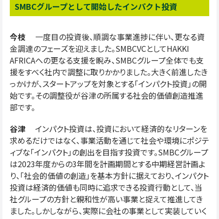
SMBCグループとして開始したインパクト投資
今枝
一度目の投資後、順調な事業進捗に伴い、更なる資
金調達のフェーズを迎えました。SMBCVCとしてHAKKI
AFRICAへの更なる支援を睨み、SMBCグループ全体でも支
援をすべく社内で調整に取りかかりました。大きく前進したき
っかけが、スタートアップを対象とする「インパクト投資」の開
始です。その調整役が谷津の所属する社会的価値創造推進
部です。
谷津
インパクト投資は、投資において経済的なリターンを
求めるだけではなく、事業活動を通じて社会や環境にポジテ
ィブな「インパクト」の創出を目指す投資です。SMBCグループ
は2023年度からの3年間を計画期間とする中期経営計画よ
り、「社会的価値の創造」を基本方針に据えており、インパクト
投資は経済的価値も同時に追求できる投資行動として、当
社グループの方針と親和性が高い事業と捉えて推進してき
ました。しかしながら、実際に会社の事業として実装していく