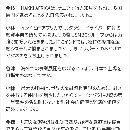
今枝
HAKKI AFRICAは、ケニアで得た知見をもとに、多国
展開を進めることを先日発表されましたね。
小林
インドと南アフリカでも、タクシードライバー向けの
融資事業を始めています。その際もSMBCグループからは力
強く支援いただきました。特にインドでは、独特の複雑な金
融システムに悩まされましたが、手厚いサポートのおかげで
ビジネスを立ち上げられました。
谷津
海外での事業展開を広げるいっぽう、日本で上場を
目指すのはなぜですか。
小林
最大の理由は、世界の金融包摂実現のために「問い
を共有する仲間」を増やしたいからです。インパクト投資の第
一号案件の名に恥じないよう、社会的価値と経済的価値を
高めていきます。
今枝
「道徳なき経済は犯罪であり、経済なき道徳は寝言
である」。二宮尊徳の言葉が重みを増しています。事業活動