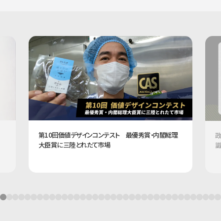
第10回価値デザインコンテスト 最優秀賞・内閣総理
政
大臣賞に三陸とれたて市場
識