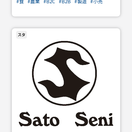
#
食
#
農業
#
B2C
#
B2B
#
製造
#
小売
スタ