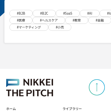
#B2B
#B2C
#SaaS
#AI
#I
#医療
#ヘルスケア
#教育
#金融
#マーケティング
#小売
ホーム
ライブラリー