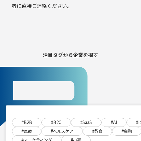
者に直接ご連絡ください。
注目タグから
企業を探す
#B2B
#B2C
#SaaS
#AI
#I
#医療
#ヘルスケア
#教育
#金融
#マーケティング
#小売