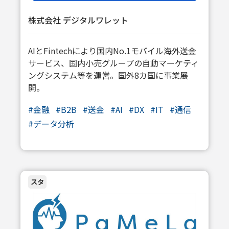
株式会社 デジタルワレット
AIとFintechにより国内No.1モバイル海外送金
サービス、国内小売グループの自動マーケティ
ングシステム等を運営。国外8カ国に事業展
開。
#
金融
#
B2B
#
送金
#
AI
#
DX
#
IT
#
通信
#
データ分析
スタ