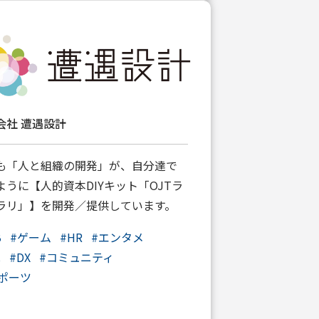
会社 遭遇設計
も「人と組織の開発」が、自分達で
ように【人的資本DIYキット「OJTラ
ラリ」】を開発／提供しています。
B
#
ゲーム
#
HR
#
エンタメ
C
#
DX
#
コミュニティ
スポーツ