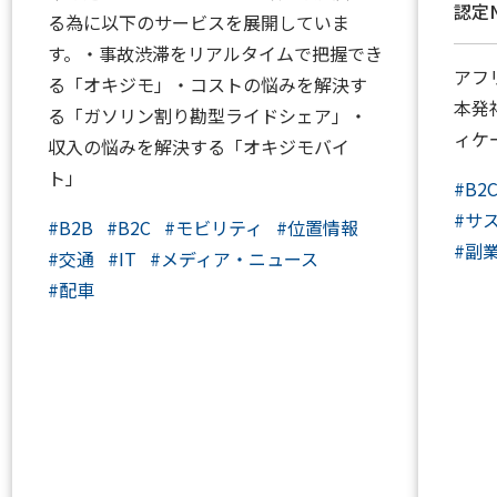
認定N
る為に以下のサービスを展開していま
す。・事故渋滞をリアルタイムで把握でき
アフ
る「オキジモ」・コストの悩みを解決す
本発
る「ガソリン割り勘型ライドシェア」・
ィケ
収入の悩みを解決する「オキジモバイ
ト」
#
B2
#
サ
#
B2B
#
B2C
#
モビリティ
#
位置情報
#
副
#
交通
#
IT
#
メディア・ニュース
#
配車