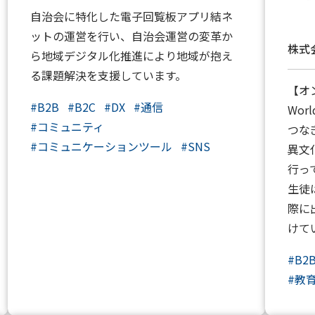
自治会に特化した電子回覧板アプリ結ネ
ットの運営を行い、自治会運営の変革か
株式会
ら地域デジタル化推進により地域が抱え
る課題解決を支援しています。
【オ
#
B2B
#
B2C
#
DX
#
通信
Wo
#
コミュニティ
つな
#
コミュニケーションツール
#
SNS
異文
行っ
生徒
際に
けて
#
B2
#
教