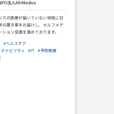
PO法人AfriMedico
リカの医療が届いていない地域に日
祥の置き薬をお届けし、セルフメデ
ーション促進を進めております。
C
#
ヘルスケア
ステナビリティ
#
IT
#
予防医療
業