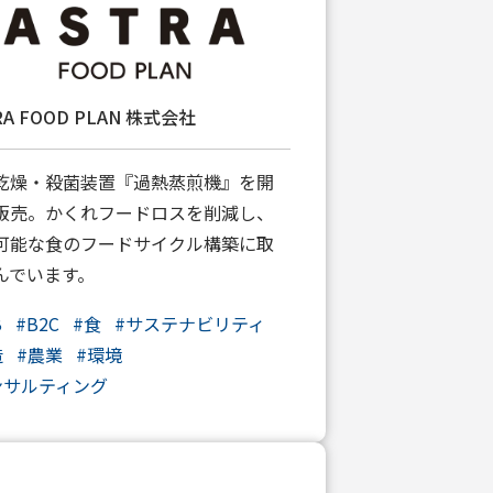
RA FOOD PLAN 株式会社
乾燥・殺菌装置『過熱蒸煎機』を開
販売。かくれフードロスを削減し、
可能な食のフードサイクル構築に取
んでいます。
B
#
B2C
#
食
#
サステナビリティ
造
#
農業
#
環境
ンサルティング