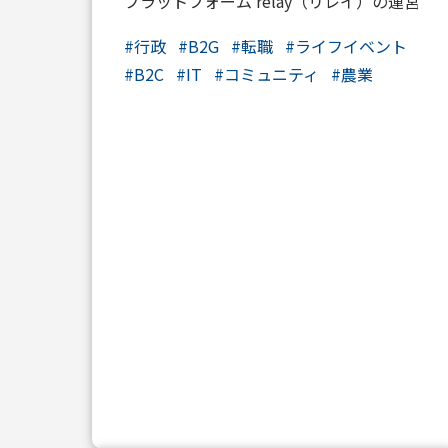
プラットフォーム relay（リレイ）の運営
#
行政
#
B2G
#
転職
#
ライフイベント
#
B2C
#
IT
#
コミュニティ
#
農業