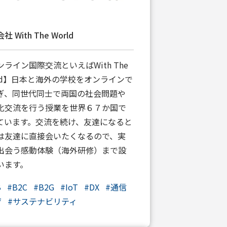
社 With The World
ンライン国際交流といえばWith The
rld】日本と海外の学校をオンラインで
ぎ、同世代同士で両国の社会問題や
化交流を行う授業を世界６７か国で
ています。交流を続け、友達になると
は友達に直接会いたくなるので、実
出会う感動体験（海外研修）まで設
います。
B
#
B2C
#
B2G
#
IoT
#
DX
#
通信
育
#
サステナビリティ