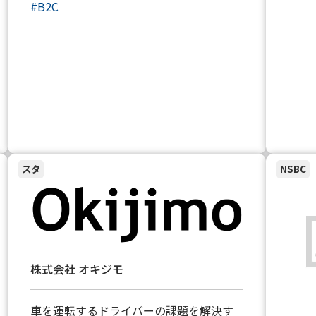
#
B2C
スタ
NSBC
株式会社 オキジモ
車を運転するドライバーの課題を解決す