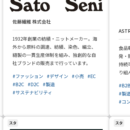
佐藤繊維 株式会社
AST
1932年創業の紡績・ニットメーカー。海
外から原料の調達、紡績、染色、編立、
食品
縫製の一貫生産体制を組み、独創的な自
発・
社ブランドの販売まで行っています。
持続
り組
#
ファッション
#
デザイン
#
小売
#
EC
#
B2C
#
D2C
#
製造
#
B2
#
サステナビリティ
#
製
#
コ
スタ
スタ