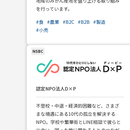
地域のみかん産地を盛り上げる取り組み
を行っています。
#
食
#
農業
#
B2C
#
B2B
#
製造
#
小売
NSBC
認定NPO法人D×P
不登校・中退・経済的困難など、さまざ
まな境遇にある10代の孤立を解決する
NPO。学校や繁華街とLINE相談で彼らと
出会い、困った時に頼れる人とのつなが