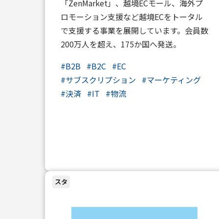
「ZenMarket」、越境ECモール、海外プ
ロモーション支援など越境ECをトータル
で支援する事業を展開しています。会員数
200万人を超え、175か国へ発送。
#
B2B
#
B2C
#
EC
#
サブスクリプション
#
マーケティング
#
決済
#
IT
#
物流
スタ