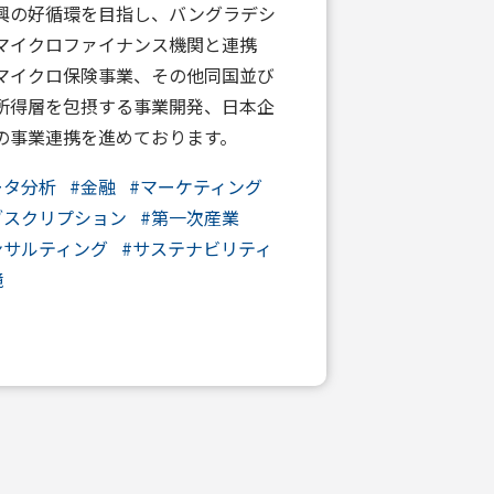
興の好循環を目指し、バングラデシ
マイクロファイナンス機関と連携
マイクロ保険事業、その他同国並び
所得層を包摂する事業開発、日本企
の事業連携を進めております。
ータ分析
#
金融
#
マーケティング
ブスクリプション
#
第一次産業
ンサルティング
#
サステナビリティ
境