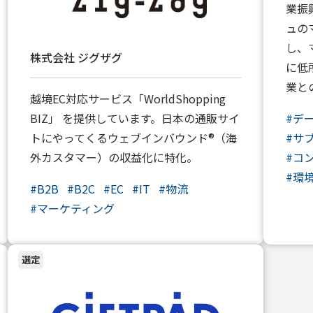
業振
ュの
し、
株式会社 ジグザグ
に低
業と
越境EC対応サービス「WorldShopping
BIZ」 を提供しています。日本の通販サイ
#
デ
トにやってくるウェブインバウンド®（海
#
サ
外カスタマー）の収益化に特化。
#
コ
#
環
#
B2B
#
B2C
#
EC
#
IT
#
物流
#
マーケティング
選定