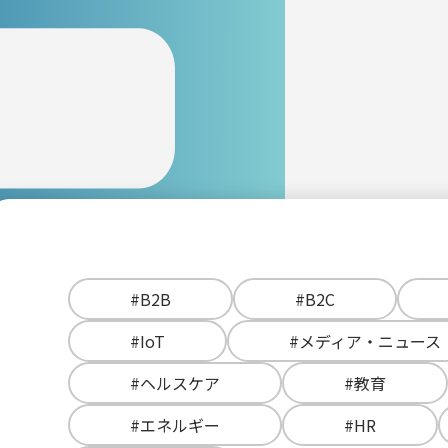
#B2B
#B2C
#IoT
#メディア・ニュース
#ヘルスケア
#教育
#エネルギー
#HR