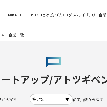
NIKKEI THE PITCHとは
ピッチ/プログラム
ライブラリー
企業
チャー企業一覧
タートアップ/アトツギベ
種から探す
従業員数から探す