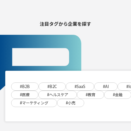
注目タグから
企業を探す
#B2B
#B2C
#SaaS
#AI
#I
#医療
#ヘルスケア
#教育
#金融
#マーケティング
#小売