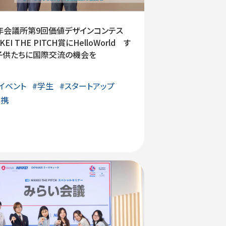
年会議所第9回価値デザインコンテス
KEI THE PITCH賞にHelloWorld す
子供たちに国際交流の機会を
イベント
#
学生
#
スタートアップ
連携