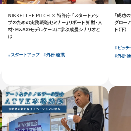
NIKKEI THE PITCH × 特許庁 「スタートアッ
「成功
プのための実務戦略セミナー」リポート 知財・人
グローバ
材・M&Aのモデルケースに学ぶ成長シナリオと
ト（下）
は
#
ピッチ
#
スタートアップ
#
外部連携
#
外部