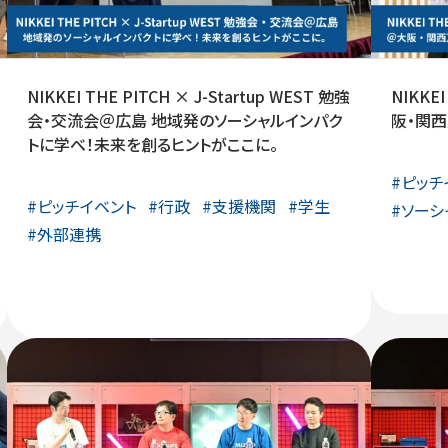
NIKKEI THE PITCH × J-Startup WEST 勉強
NIKKE
会・交流会＠広島 地域発のソーシャルインパク
阪・関
トに学べ！未来を創るヒントがここに。
#
ピッチ
#
ピッチイベント
#
行政
#
支援機関
#
学生
#
ソーシ
#
外部連携