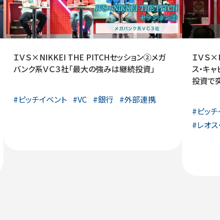
ＩＶＳ×NIKKEI THE PITCHセッション②メガ
ＩＶＳ×N
バンク系ＶＣ３社「最大の強みは継続投資」
ス・キャ
投資で突
#
ピッチイベント
#
VC
#
銀行
#
外部連携
#
ピッチ
#
レオス