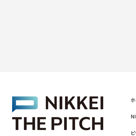
ホ
N
ピ