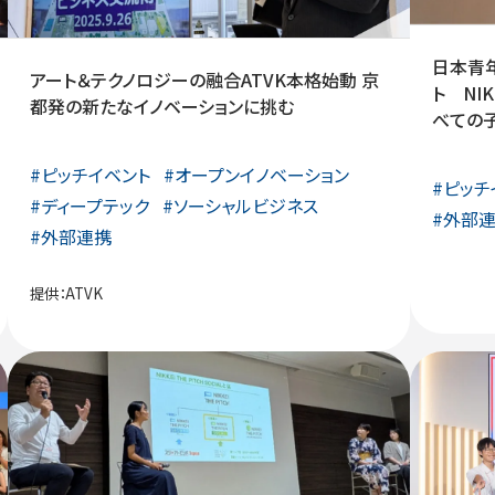
日本青
アート＆テクノロジーの融合ATVK本格始動 京
ト NIK
都発の新たなイノベーションに挑む
べての
#
ピッチイベント
#
オープンイノベーション
#
ピッチ
#
ディープテック
#
ソーシャルビジネス
#
外部
#
外部連携
提供：
ATVK