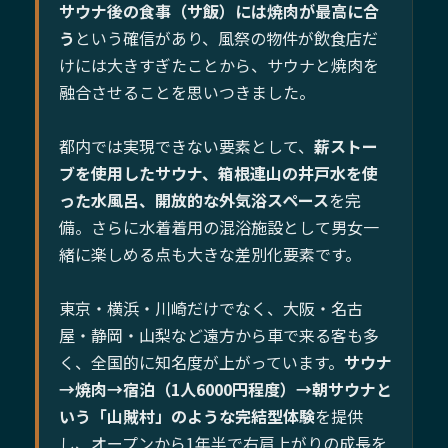
サウナ後の食事（サ飯）には焼肉が最高に合
う
という確信があり、風祭の物件が飲食店だ
けには大きすぎたことから、サウナと焼肉を
融合させることを思いつきました。
都内では実現できない要素として、
薪ストー
ブを使用したサウナ、箱根連山の井戸水を使
った水風呂、開放的な外気浴スペース
を完
備。さらに水着着用の混浴施設として男女一
緒に楽しめる点も大きな差別化要素です。
東京・横浜・川崎だけでなく、大阪・名古
屋・静岡・山梨など遠方から車で来る客も多
く、全国的に知名度が上がっています。
サウナ
→焼肉→宿泊（1人6000円程度）→朝サウナと
いう「山賊村」のような完結型体験
を提供
し、オープンから1年半で右肩上がりの成長を