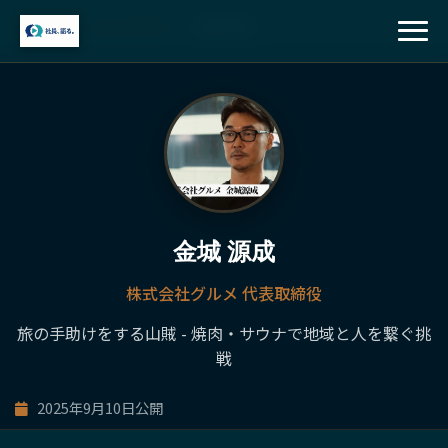
ホーム
/
注目の経営者
/
金城 源成
TOP
注目の経営者
経営者特典
金城 源成
株式会社グルメ 代表取締役
掲載申し込み
旅の手助けをする山賊 - 焼肉・サウナで地域と人を繋ぐ挑
戦
2025年9月10日公開